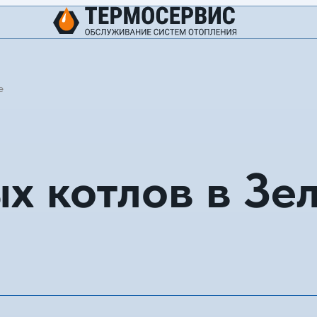
е
х котлов в Зе