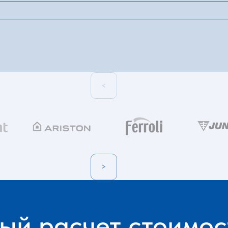
<
>
ый расчет стоимос