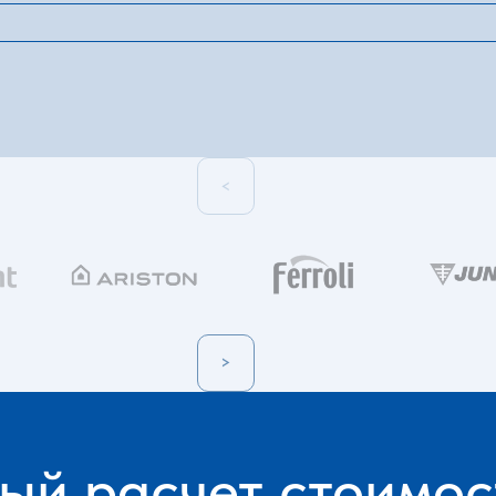
<
>
ый расчет стоимос