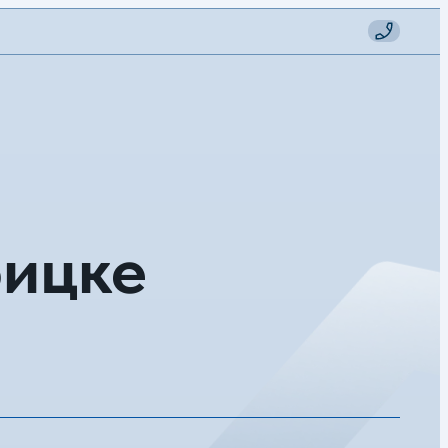
оицке