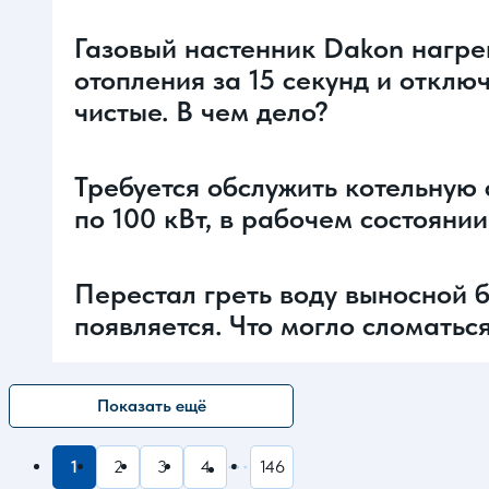
Газовый настенник Dakon нагре
отопления за 15 секунд и отключ
чистые. В чем дело?
Требуется обслужить котельную
по 100 кВт, в рабочем состояни
Перестал греть воду выносной б
появляется. Что могло сломатьс
Показать ещё
1
2
3
4
146