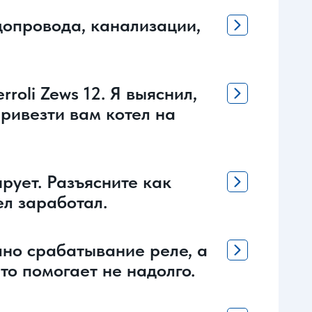
допровода, канализации,
oli Zews 12. Я выяснил,
привезти вам котел на
рует. Разъясните как
ел заработал.
шно срабатывание реле, а
то помогает не надолго.