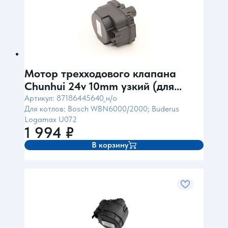
Мотор трехходового клапана
Chunhui 24v 10mm узкий (для
BOSCH/Buderus)
Артикул: 87186445640_н/о
Для котлов: Bosch WBN6000/2000; Buderus
Logamax U072
1 994
₽
В корзину