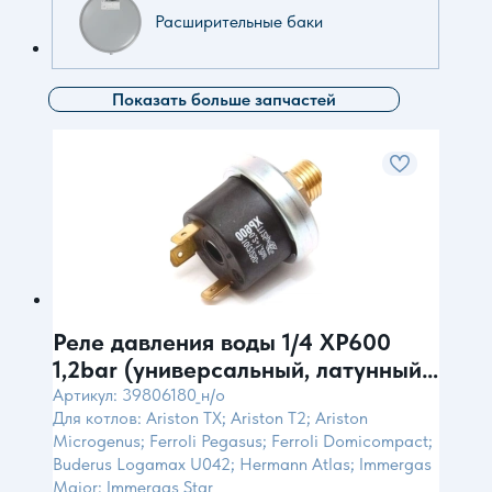
Расширительные баки
Показать больше запчастей
Реле давления воды 1/4 XP600
1,2bar (универсальный, латунный
штуцер, 3 контакта)
Артикул: 39806180_н/о
Для котлов: Ariston TX; Ariston T2; Ariston
Microgenus; Ferroli Pegasus; Ferroli Domicompact;
Buderus Logamax U042; Hermann Atlas; Immergas
Maior; Immergas Star