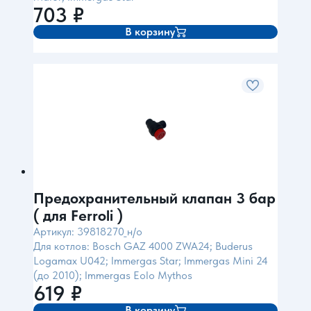
703
₽
В корзину
Предохранительный клапан 3 бар
( для Ferroli )
Артикул: 39818270_н/о
Для котлов: Bosch GAZ 4000 ZWA24; Buderus
Logamax U042; Immergas Star; Immergas Mini 24
(до 2010); Immergas Eolo Mythos
619
₽
В корзину