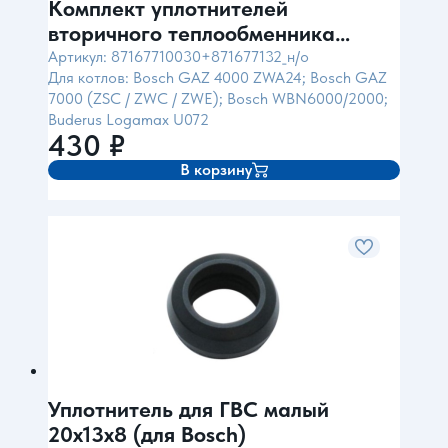
Комплект уплотнителей
вторичного теплообменника
бол+мал (для Bosch)
Артикул: 87167710030+871677132_н/о
Для котлов: Bosch GAZ 4000 ZWA24; Bosch GAZ
7000 (ZSC / ZWC / ZWE); Bosch WBN6000/2000;
Buderus Logamax U072
430
₽
В корзину
Уплотнитель для ГВС малый
20x13x8 (для Bosch)