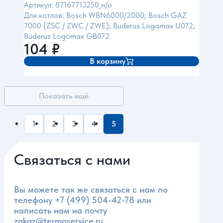
Артикул: 87167713250_н/о
Для котлов: Bosch WBN6000/2000; Bosch GAZ
7000 (ZSC / ZWC / ZWE); Buderus Logamax U072;
Buderus Logomax GB072
104
₽
В корзину
Показать ещё
1
2
3
4
5
Связаться с нами
Вы можете так же связаться с нам по
телефону
+7 (499) 504-42-78
или
написать нам на почту
zakaz@termoservice.ru