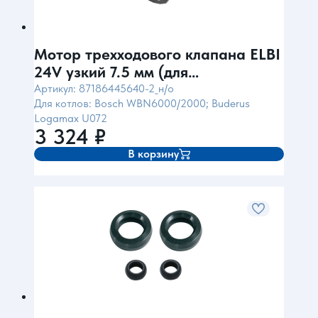
Мотор трехходового клапана ELBI
24V узкий 7.5 мм (для
Bosch6000/Buderus072) Bitron
Артикул: 87186445640-2_н/о
Для котлов: Bosch WBN6000/2000; Buderus
Италия
Logamax U072
3 324
₽
В корзину