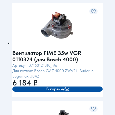
Вентилятор FIME 35w VGR
0110324 (для Bosch 4000)
Артикул: 87160121310_н/о
Для котлов: Bosch GAZ 4000 ZWA24; Buderus
Logamax U042
6 184
₽
В корзину