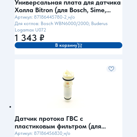
Универсальная плата для датчика
Холла Bitron (для Bosch, Sime,
Biasi)
Артикул: 87186445780-2_н/о
Для котлов: Bosch WBN6000/2000; Buderus
Logamax U072
1 343
₽
В корзину
Датчик протока ГВС с
пластиковым фильтром (для
BOSCH 6000)
Артикул: 87186456830_н/о