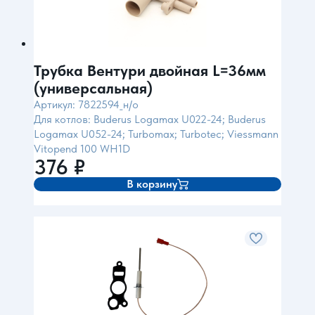
Трубка Вентури двойная L=36мм
(универсальная)
Артикул: 7822594_н/о
Для котлов: Buderus Logamax U022-24; Buderus
Logamax U052-24; Turbomax; Turbotec; Viessmann
Vitopend 100 WH1D
376
₽
В корзину