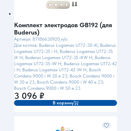
Комплект электродов GB192 (для
Buderus)
Артикул: 87186630920_н/о
Для котлов: Buderus Logamax U172-30 iK; Buderus
Logamax U172-35 i H; Buderus Logamax U172-35
iK H; Buderus Logamax U172-35 iKW H; Buderus
Logamax U172-35 iW H; Buderus Logamax U172-42
i H; Buderus Logamax U172-42 iW H; Bosch
Condens 9000 i W 20 e 23; Bosch Condens 9000 i
W 30 e 23; Bosch Condens 9000 i W 40 e 23;
Bosch Condens 9000 i W 50 e 23
3 096
₽
В корзину