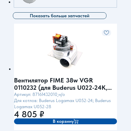
Показать больше запчастей
Вентилятор FIME 38w VGR
0110232 (для Buderus U022-24K,
U052-24/24K/28/28K)
Артикул: 87161432010_н/о
Для котлов: Buderus Logamax U052-24; Buderus
Logamax U052-28
4 805
₽
В корзину