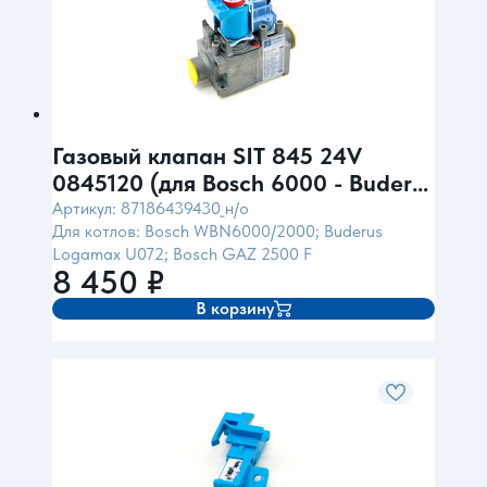
Газовый клапан SIT 845 24V
0845120 (для Bosch 6000 - Buderus
072)
Артикул: 87186439430_н/о
Для котлов: Bosch WBN6000/2000; Buderus
Logamax U072; Bosch GAZ 2500 F
8 450
₽
В корзину