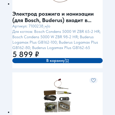
Электрод розжига и ионизации
(для Bosch, Buderus) входит в
комплект 87338901633
Артикул: 7100238_н/о
Для котлов: Bosch Condens 5000 W ZBR 65-2 HR;
Bosch Condens 5000 W ZBR 98-2 HR; Buderus
Logamax Plus GB162-100; Buderus Logamax Plus
GB162-80; Buderus Logamax Plus GB162-65
5 899
₽
В корзину