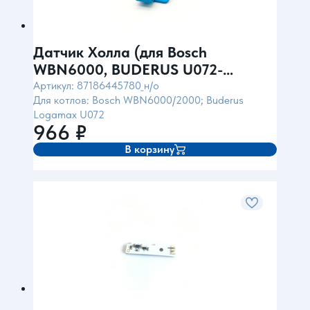
Датчик Холла (для Bosch
WBN6000, BUDERUS U072-
18К/24К/28К) Bitron Италия
Артикул: 87186445780_н/о
Для котлов: Bosch WBN6000/2000; Buderus
Logamax U072
966
₽
В корзину