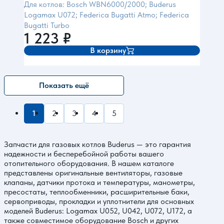
Для котлов: Bosch WBN6000/2000; Buderus
Logamax U072; Federica Bugatti Atmo; Federica
Bugatti Turbo
1 223
₽
В корзину
Показать ещё
1
2
3
4
5
Запчасти для газовых котлов Buderus — это гарантия
надежности и бесперебойной работы вашего
отопительного оборудования. В нашем каталоге
представлены оригинальные вентиляторы, газовые
клапаны, датчики протока и температуры, манометры,
пресостаты, теплообменники, расширительные баки,
сервоприводы, прокладки и уплотнители для основных
моделей Buderus: Logamax U052, U042, U072, U172, а
также совместимое оборудование Bosch и других