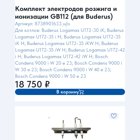
Комплект электродов розжига и
ионизации GB112 (для Buderus)
Артикул: 8738901633_н/о
Для котлов: Buderus Logamax U172-30 iK; Buderus
Logamax U172-35 i H; Buderus Logamax U172-35
iK H; Buderus Logamax U172-35 iKW H; Buderus
Logamax U172-35 iW H; Buderus Logamax U172-42
i H; Buderus Logamax U172-42 iW H; Bosch
Condens 9000 i W 20 e 23; Bosch Condens 9000 i
W 30 e 23; Bosch Condens 9000 i W 40 e 23;
Bosch Condens 9000 i W 50 e 23
18 750
₽
В корзину