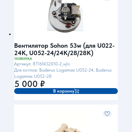
Вентилятор Sohon 53w (для U022-
24K, U052-24/24K/28/28K)
НОВИНКА
Артикул: 87161432010-2_н/о
Для котлов: Buderus Logamax U052-24; Buderus
Logamax U052-28
5 000
₽
В корзину