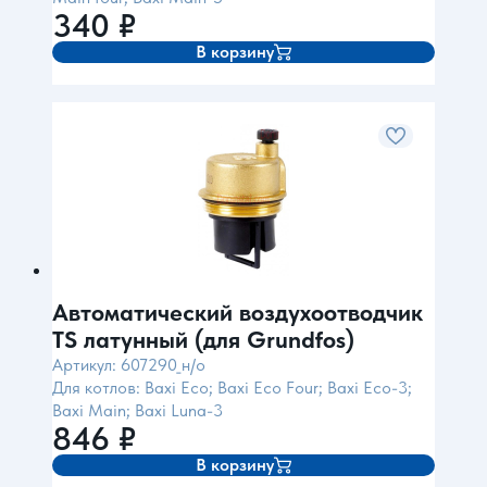
340
₽
В корзину
Автоматический воздухоотводчик
TS латунный (для Grundfos)
Артикул: 607290_н/о
Для котлов: Baxi Eco; Baxi Eco Four; Baxi Eco-3;
Baxi Main; Baxi Luna-3
846
₽
В корзину