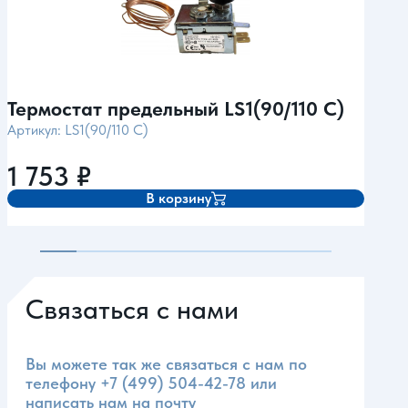
Термостат предельный LS1(90/110 C)
Тер
Артикул: LS1(90/110 C)
Арти
1 753
₽
1 
В корзину
Связаться с нами
Вы можете так же связаться с нам по
телефону
+7 (499) 504-42-78
или
написать нам на почту