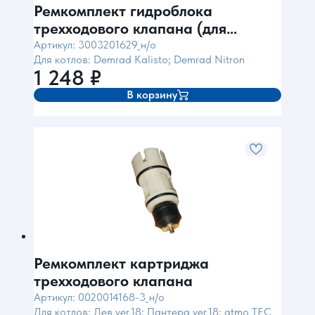
Ремкомплект гидроблока
трехходового клапана (для
Kalisto)
Артикул: 3003201629_н/о
Для котлов: Demrad Kalisto; Demrad Nitron
1 248
₽
В корзину
Ремкомплект картриджа
трехходового клапана
Артикул: 0020014168-3_н/о
Для котлов: Лев ver.18; Пантера ver.18; atmo TEC