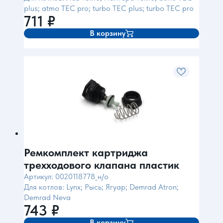
plus; atmo TEC pro; turbo TEC plus; turbo TEC pro
711
₽
В корзину
Ремкомплект картриджа
трехходового клапана пластик
Артикул: 0020118778_н/о
Для котлов: Lynx; Рысь; Ягуар; Demrad Atron;
Demrad Neva
743
₽
В корзину