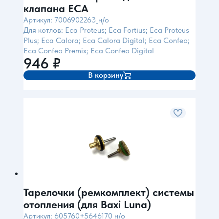
клапана ECA
Артикул: 7006902263_н/о
Для котлов: Eca Proteus; Eca Fortius; Eca Proteus
Plus; Eca Calora; Eca Calora Digital; Eca Confeo;
Eca Confeo Premix; Eca Confeo Digital
946
₽
В корзину
Тарелочки (ремкомплект) системы
отопления (для Baxi Luna)
Артикул: 605760+5646170_н/о