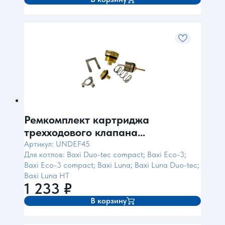
Ремкомплект картриджа
трехходового клапана
пластик(для Baxi)
Артикул: UNDEF45
Для котлов: Baxi Duo-tec compact; Baxi Eco-3;
Baxi Eco-3 compact; Baxi Luna; Baxi Luna Duo-tec;
Baxi Luna HT
1 233
₽
В корзину