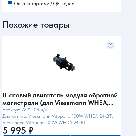
Оплата картами / QR-кодом
Похожие товары
Шаговый двигатель модуля обратной
Тре
магистрали (для Viessmann WHEA,
пла
WH0A)
Артикул: 7832404_н/о
Арти
Для котлов: Viessmann Vitopend 100W WHEA 24кВТ;
Для к
Viessmann Vitopend 100W WH0A 24кВТ
atmo 
5 995
₽
7 