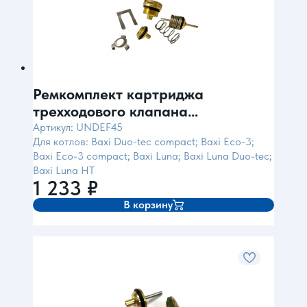
Ремкомплект картриджа
трехходового клапана
пластик(для Baxi)
Артикул: UNDEF45
Для котлов: Baxi Duo-tec compact; Baxi Eco-3;
Baxi Eco-3 compact; Baxi Luna; Baxi Luna Duo-tec;
Baxi Luna HT
1 233
₽
В корзину