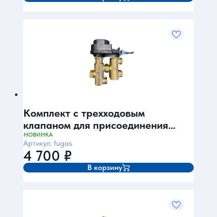
Комплект с трехходовым
клапаном для присоединения
бойлера (для BAXI EF, L, Ariston,
НОВИНКА
Артикул: fugas
Protherm)
4 700
₽
В корзину