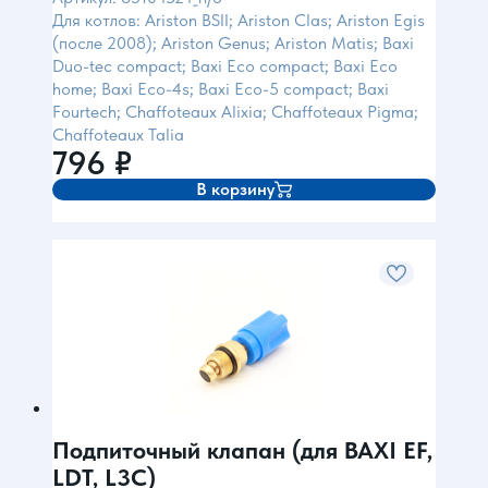
Для котлов: Ariston BSII; Ariston Clas; Ariston Egis
(после 2008); Ariston Genus; Ariston Matis; Baxi
Duo-tec compact; Baxi Eco compact; Baxi Eco
home; Baxi Eco-4s; Baxi Eco-5 compact; Baxi
Fourtech; Chaffoteaux Alixia; Chaffoteaux Pigma;
Chaffoteaux Talia
796
₽
В корзину
Подпиточный клапан (для BAXI EF,
LDT, L3C)