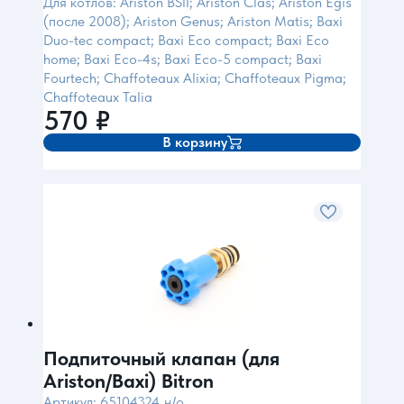
Для котлов: Ariston BSII; Ariston Clas; Ariston Egis
(после 2008); Ariston Genus; Ariston Matis; Baxi
Duo-tec compact; Baxi Eco compact; Baxi Eco
home; Baxi Eco-4s; Baxi Eco-5 compact; Baxi
Fourtech; Chaffoteaux Alixia; Chaffoteaux Pigma;
Chaffoteaux Talia
570
₽
В корзину
Подпиточный клапан (для
Ariston/Baxi) Bitron
Артикул: 65104324_н/о