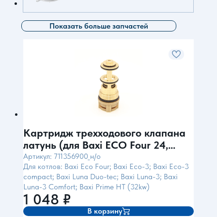
Показать больше запчастей
Картридж трехходового клапана
латунь (для Baxi ECO Four 24,
ECO-3, LUNA-3)
Артикул: 711356900_н/о
Для котлов: Baxi Eco Four; Baxi Eco-3; Baxi Eco-3
compact; Baxi Luna Duo-tec; Baxi Luna-3; Baxi
Luna-3 Comfort; Baxi Prime HT (32kw)
1 048
₽
В корзину