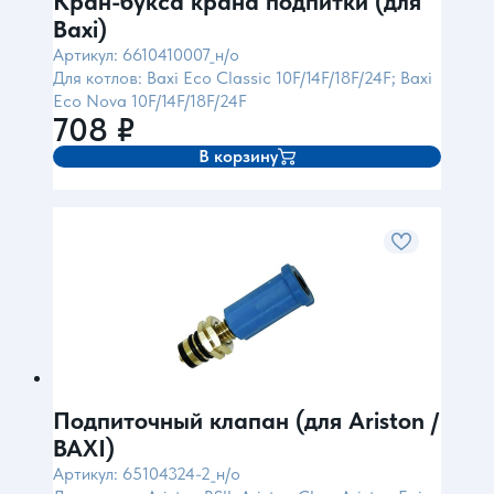
Кран-букса крана подпитки (для
Baxi)
Артикул: 6610410007_н/о
Для котлов: Baxi Eco Classic 10F/14F/18F/24F; Baxi
Eco Nova 10F/14F/18F/24F
708
₽
В корзину
Подпиточный клапан (для Ariston /
BAXI)
Артикул: 65104324-2_н/о