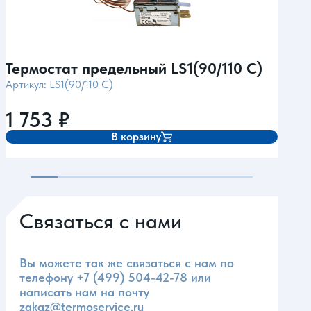
Термостат предельный LS1(90/110 C)
Тер
Артикул: LS1(90/110 C)
Арти
1 753
₽
1 
В корзину
Связаться с нами
Вы можете так же связаться с нам по
телефону
+7 (499) 504-42-78
или
написать нам на почту
zakaz@termoservice.ru