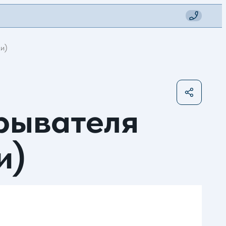
и)
рывателя
и)