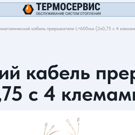
иметалический кабель прерывателя L=600мм (2х0,75 с 4 клемам
ий кабель пре
75 с 4 клемам