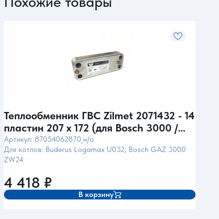
Похожие товары
Теплообменник ГВС Zilmet 2071432 - 14
Теп
пластин 207 x 172 (для Bosch 3000 /
пла
Buderus 032)
Fou
Артикул: 87054062870_н/о
Арти
Для котлов: Buderus Logamax U032; Bosch GAZ 3000
Для к
ZW24
Baxi 
3; Ba
4 418
₽
5 
В корзину