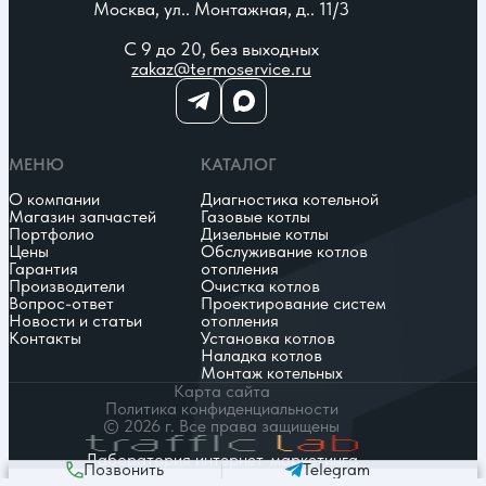
Москва, ул.. Монтажная, д.. 11/3
С 9 до 20, без выходных
zakaz@termoservice.ru
МЕНЮ
КАТАЛОГ
О компании
Диагностика котельной
Магазин запчастей
Газовые котлы
Портфолио
Дизельные котлы
Цены
Обслуживание котлов
Гарантия
отопления
Производители
Очистка котлов
Вопрос-ответ
Проектирование систем
Новости и статьи
отопления
Контакты
Установка котлов
Наладка котлов
Монтаж котельных
Карта сайта
Политика конфиденциальности
© 2026 г. Все права защищены
Лаборатория интернет-маркетинга
Позвонить
Telegram