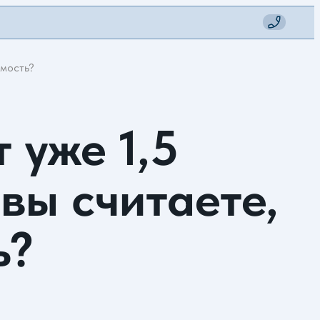
имость?
 уже 1,5
вы считаете,
ь?