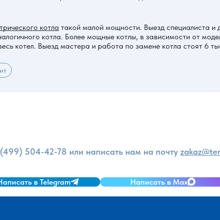
трического котла
такой малой мощности. Выезд специалиста и д
налогичного котла. Более мощные котлы, в зависимости от модел
сь котел. Выезд мастера и работа по замене котла стоят 6 тыс
ит
и
 (499) 504-42-78
или написать нам на почту
zakaz@ter
Написать в Telegram
Написать в Max