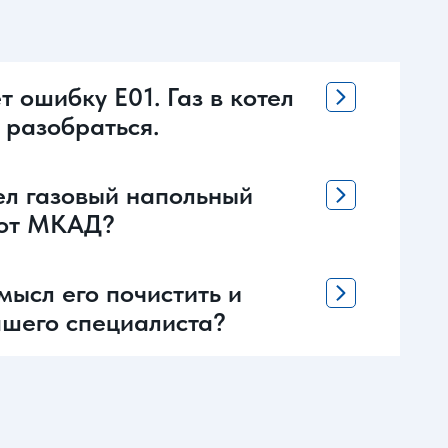
 ошибку Е01. Газ в котел
 разобраться.
ел газовый напольный
м от МКАД?
мысл его почистить и
вашего специалиста?