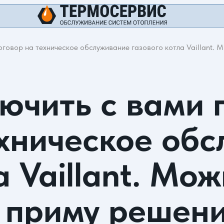
оговор на техническое обслуживание газового котла Vaillant. 
ючить с вами 
ехническое об
а Vaillant. Мо
я приму решен