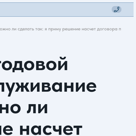
Можно ли сделать так: я приму решение насчет договора после т
годовой
служивание
жно ли
ие насчет