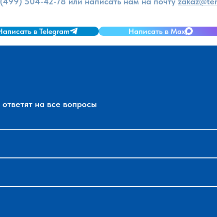
 (499) 504-42-78
или написать нам на почту
zakaz@ter
Написать в Telegram
Написать в Max
ответят на все вопросы