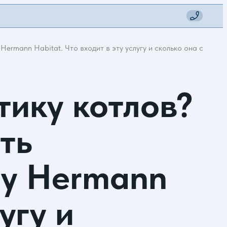
ermann Habitat. Что входит в эту услугу и сколько она стоит?
тику котлов?
ть
лу Hermann
угу и