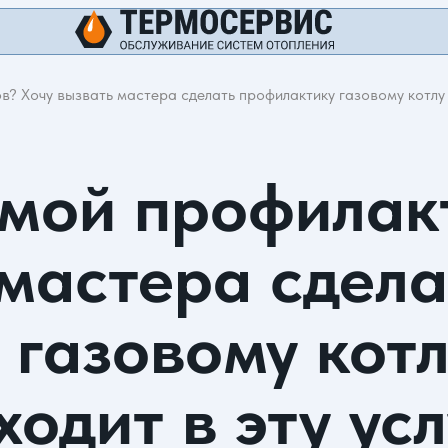
в? Хочу вызвать мастера сделать профилактику газовому котлу H
имой профилак
 мастера сдела
 газовому кот
ходит в эту усл