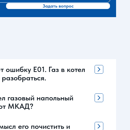
Задать вопрос
 ошибку Е01. Газ в котел
 разобраться.
ел газовый напольный
м от МКАД?
мысл его почистить и