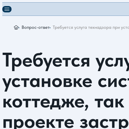
Вопрос-ответ
Требуется услуга технадзора при уст
Требуется усл
установке си
коттедже, так
проекте заст