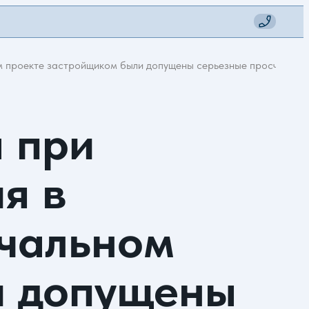
ом проекте застройщиком были допущены серьезные просчеты. Б
а при
я в
ачальном
и допущены