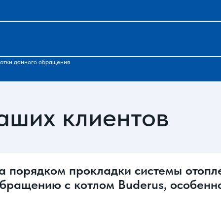
отки данного обращения
аших клиентов
за порядком прокладки системы отопл
обращению с котлом Buderus, особенн