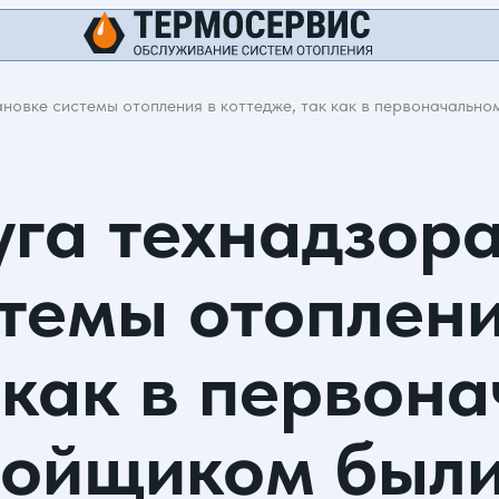
ановке системы отопления в коттедже, так как в первоначальн
уга технадзор
стемы отоплени
 как в первон
ройщиком был