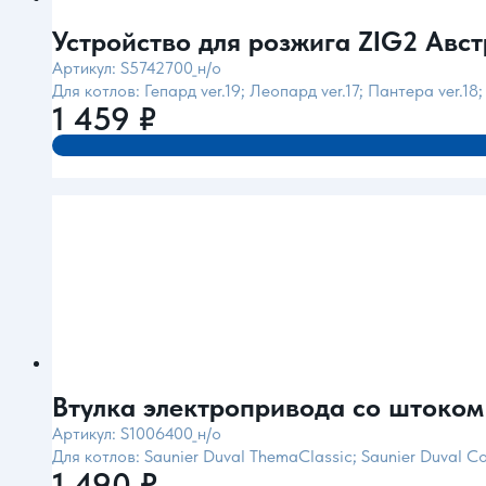
Устройство для розжига ZIG2 Авст
Артикул: S5742700_н/о
Для котлов: Гепард ver.19; Леопард ver.17; Пантера ver.18;
1 459
₽
Втулка электропривода со штоком 
Артикул: S1006400_н/о
Для котлов: Saunier Duval ThemaClassic; Saunier Duval C
1 490
₽