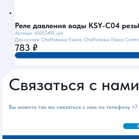
Реле давления воды KSY-C04 резьба
Артикул: 61003495_н/о
Для котлов: Chaffoteaux Elexia; Chaffoteaux Elexia Comfo
783
₽
Связаться с нам
Вы можете так же связаться с нам по телефону
+7