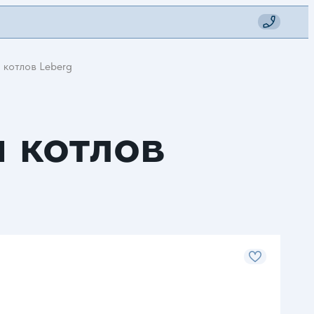
я котлов Leberg
я котлов