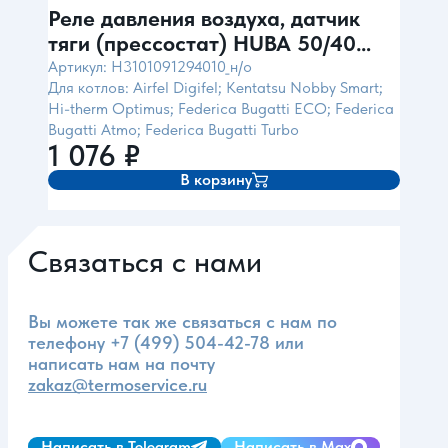
Реле давления воздуха, датчик
тяги (прессостат) HUBA 50/40
(для Bugatti, Kentatsu)
Артикул: H3101091294010_н/о
Для котлов: Airfel Digifel; Kentatsu Nobby Smart;
Hi-therm Optimus; Federica Bugatti ECO; Federica
Bugatti Atmo; Federica Bugatti Turbo
1 076
₽
В корзину
Связаться с нами
Вы можете так же связаться с нам по
телефону
+7 (499) 504-42-78
или
написать нам на почту
zakaz@termoservice.ru
Написать в Telegram
Написать в Max