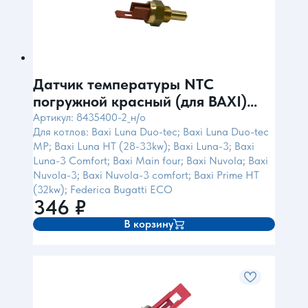
Датчик температуры NTC
погружной красный (для BAXI)
ENPI
Артикул: 8435400-2_н/о
Для котлов: Baxi Luna Duo-tec; Baxi Luna Duo-tec
MP; Baxi Luna HT (28-33kw); Baxi Luna-3; Baxi
Luna-3 Comfort; Baxi Main four; Baxi Nuvola; Baxi
Nuvola-3; Baxi Nuvola-3 comfort; Baxi Prime HT
(32kw); Federica Bugatti ECO
346
₽
В корзину