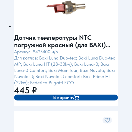
Датчик температуры NTC
погружной красный (для BAXI)
Control Италия
Артикул: 8435400_н/о
Для котлов: Baxi Luna Duo-tec; Baxi Luna Duo-tec
MP; Baxi Luna HT (28-33kw); Baxi Luna-3; Baxi
Luna-3 Comfort; Baxi Main four; Baxi Nuvola; Baxi
Nuvola-3; Baxi Nuvola-3 comfort; Baxi Prime HT
(32kw); Federica Bugatti ECO
445
₽
В корзину