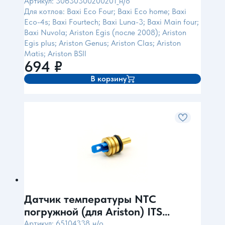
Артикул: 30630300200201_н/о
Для котлов: Baxi Eco Four; Baxi Eco home; Baxi
Eco-4s; Baxi Fourtech; Baxi Luna-3; Baxi Main four;
Baxi Nuvola; Ariston Egis (после 2008); Ariston
Egis plus; Ariston Genus; Ariston Clas; Ariston
Matis; Ariston BSII
694
₽
В корзину
Датчик температуры NTC
погружной (для Ariston) ITS
Италия
Артикул: 65104338_н/о