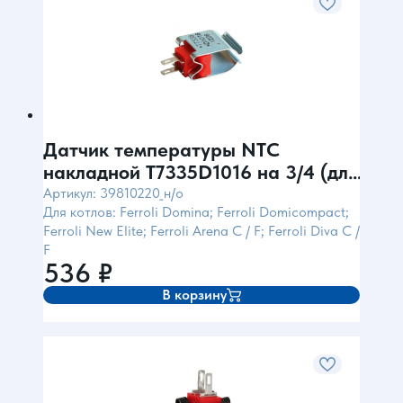
Датчик температуры NTC
накладной T7335D1016 на 3/4 (для
Ferroli) Honeywell
Артикул: 39810220_н/о
Для котлов: Ferroli Domina; Ferroli Domicompact;
Ferroli New Elite; Ferroli Arena C / F; Ferroli Diva C /
F
536
₽
В корзину