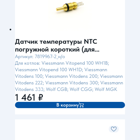
Датчик температуры NTC
погружной короткий (для
Viessmann) Control Италия
Артикул: 7819967-2_н/о
Для котлов: Viessmann Vitopend 100 WH1B;
Viessmann Vitopend 100 WH1D; Viessmann
Vitodens 100; Viessmann Vitodens 200; Viessmann
Vitodens 222; Viessmann Vitodens 300; Viessmann
Vitodens 333; Wolf CGB; Wolf CGG; Wolf MGK
1 461
₽
В корзину