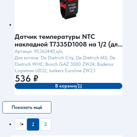
Датчик температуры NTC
накладной T7335D1008 на 1/2 (для
De Dietrich) Honeywell
Артикул: 95362440_н/о
Для котлов: De Dietrich City; De Dietrich MS; De
Dietrich WHE; Bosch GAZ 3000 ZW24; Buderus
Logamax U032; Junkers Euroline ZW23
536
₽
В корзину
Показать ещё
1
2
3