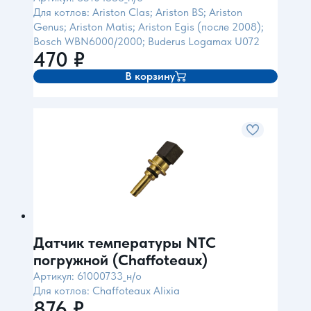
Для котлов: Ariston Clas; Ariston BS; Ariston
Genus; Ariston Matis; Ariston Egis (после 2008);
Bosch WBN6000/2000; Buderus Logamax U072
470
₽
В корзину
Датчик температуры NTC
погружной (Chaffoteaux)
Артикул: 61000733_н/о
Для котлов: Chaffoteaux Alixia
876
₽