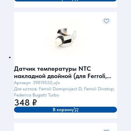
Датчик температуры NTC
накладной двойной (для Ferroli,
Federica Bugatti)
Артикул: 39819550_н/о
Для котлов: Ferroli Domiproject D; Ferroli Divatop;
Federica Bugatti Turbo
348
₽
В корзину