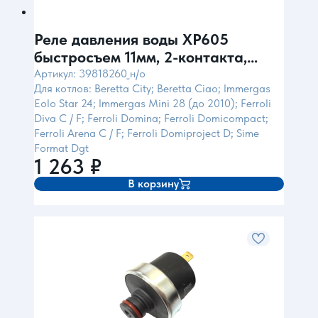
Реле давления воды XP605
быстросъем 11мм, 2-контакта,
Pmax=1.2bar (для Ferroli) Ma-Ter
Артикул: 39818260_н/о
Для котлов: Beretta City; Beretta Ciao; Immergas
Италия
Eolo Star 24; Immergas Mini 28 (до 2010); Ferroli
Diva C / F; Ferroli Domina; Ferroli Domicompact;
Ferroli Arena C / F; Ferroli Domiproject D; Sime
Format Dgt
1 263
₽
В корзину