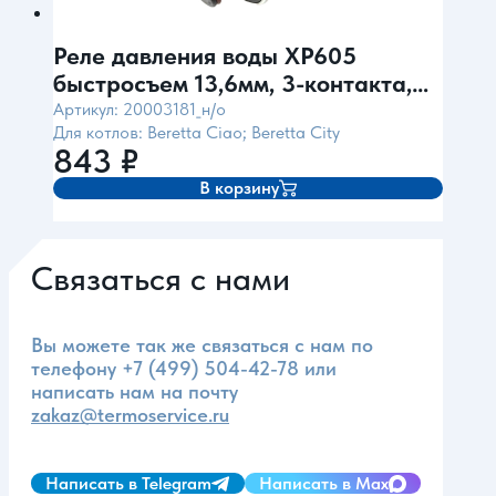
Реле давления воды XP605
быстросъем 13,6мм, 3-контакта,
Pmax=1.2bar (для Beretta) Ma-ter
Артикул: 20003181_н/о
Для котлов: Beretta Ciao; Beretta City
Италия
843
₽
В корзину
Связаться с нами
Вы можете так же связаться с нам по
телефону
+7 (499) 504-42-78
или
написать нам на почту
zakaz@termoservice.ru
Написать в Telegram
Написать в Max