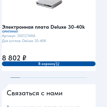
Электронная плата Deluxe 30-40k
Эле
40
ОРИГИНАЛ
Артикул: 30012748A
ОРИГ
Для котлов: Deluxe 30-40K
Арти
Для 
8 802
₽
8 
В корзину
Связаться с нами