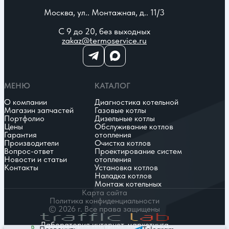
Москва, ул.. Монтажная, д.. 11/3
С 9 до 20, без выходных
zakaz@termoservice.ru
МЕНЮ
КАТАЛОГ
О компании
Диагностика котельной
Магазин запчастей
Газовые котлы
Портфолио
Дизельные котлы
Цены
Обслуживание котлов
Гарантия
отопления
Производители
Очистка котлов
Вопрос-ответ
Проектирование систем
Новости и статьи
отопления
Контакты
Установка котлов
Наладка котлов
Монтаж котельных
Карта сайта
Политика конфиденциальности
© 2026 г. Все права защищены
Лаборатория интернет-маркетинга