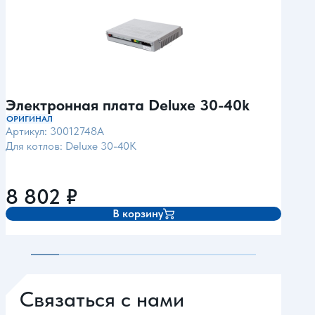
Электронная плата Deluxe 30-40k
Эле
40
ОРИГИНАЛ
Артикул: 30012748A
ОРИГ
Для котлов: Deluxe 30-40K
Арти
Для 
8 802
₽
8 
В корзину
Связаться с нами