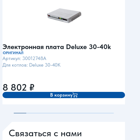
Электронная плата Deluxe 30-40k
Эле
40
ОРИГИНАЛ
Артикул: 30012748A
ОРИГ
Для котлов: Deluxe 30-40K
Арти
Для 
8 802
₽
8 
В корзину
Связаться с нами