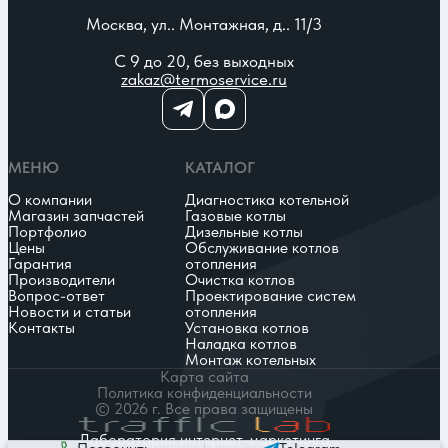
Москва, ул.. Монтажная, д.. 11/3
С 9 до 20, без выходных
zakaz@termoservice.ru
МЕНЮ
КАТАЛОГ
О компании
Диагностика котельной
Магазин запчастей
Газовые котлы
Портфолио
Дизельные котлы
Цены
Обслуживание котлов
Гарантия
отопления
Производители
Очистка котлов
Вопрос-ответ
Проектирование систем
Новости и статьи
отопления
Контакты
Установка котлов
Наладка котлов
Монтаж котельных
Карта сайта
Политика конфиденциальности
© 2026 г. Все права защищены
Лаборатория интернет-маркетинга