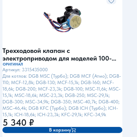
Трехходовой клапан с
Теп
электроприводом для моделей 100-
ICH
400 MSC
ОРИГИНАЛ
ОРИГ
Артикул: 3315435000
Артик
Для котлов: DGB MSC (Турбо); DGB MCF (Атмо); DGB-
Для 
110; MCF-12,8k; DGB-130; MCF-15,1k; DGB-160; MCF-
18,6k; DGB-200; MCF-23,3k; DGB-100; MSC-11,6k; MSC-
15,1k; MSC-18,6k; MSC-23,3k; DGB-250; MSC-29,1k;
DGB-300; MSC-34,9k; DGB-350; MSC-40,7k; DGB-400;
MSC-46,4k; DGB KFC (Турбо); DGB ICH (Турбо); ICH-
15,1k; ICH-18,6k; ICH-23,3k; KFC-29,1k; KFC-34,9k
5 340
₽
13
В корзину