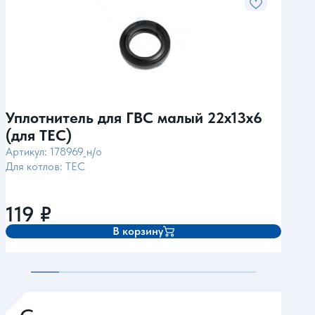
Уплотнитель для ГВС малый 22x13x6
Упл
(для TEC)
(дл
Артикул: 178969_н/о
Арти
Для котлов: TEC
Для 
(ZSC
Logo
119
₽
10
В корзину