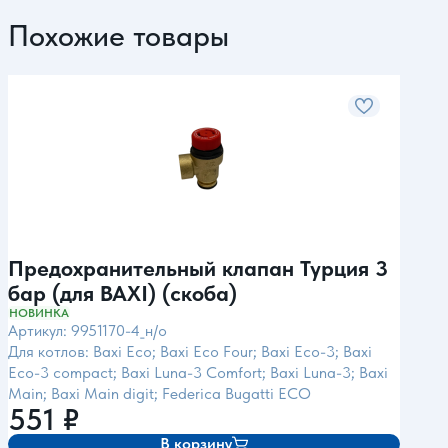
Похожие товары
Предохранительный клапан Турция 3
Пре
бар (для BAXI) (скоба)
бар
НОВИНКА
Артик
Артикул: 9951170-4_н/о
Для 
Для котлов: Baxi Eco; Baxi Eco Four; Baxi Eco-3; Baxi
U042;
Eco-3 compact; Baxi Luna-3 Comfort; Baxi Luna-3; Baxi
Imme
Main; Baxi Main digit; Federica Bugatti ECO
551
₽
45
В корзину