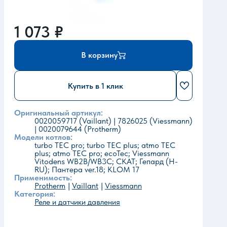
1 073
₽
В корзину
Купить в 1 клик
Оригинальный артикул:
0020059717 (Vaillant) | 7826025 (Viessmann)
| 0020079644 (Protherm)
Модели котлов:
turbo TEC pro; turbo TEC plus; atmo TEC
plus; atmo TEC pro; ecoTec; Viessmann
Vitodens WB2B/WB3C; СКАТ; Гепард (H-
RU); Пантера ver.18; KLOM 17
Применимость:
Protherm
Vaillant
Viessmann
Категория:
Реле и датчики давления