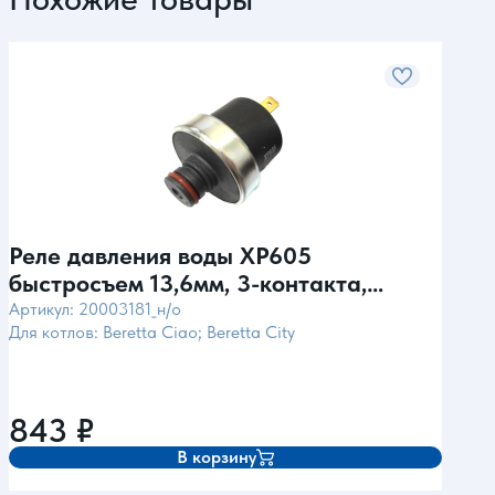
Реле давления воды XP605
Рел
быстросъем 13,6мм, 3-контакта,
быс
Pmax=1.2bar (для Beretta) Ma-ter
Pma
Артикул: 20003181_н/о
Арти
Для котлов: Beretta Ciao; Beretta City
Для к
Италия
Ит
Star 
Ferro
Ferro
843
₽
1 
В корзину