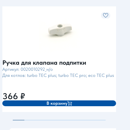
Ручка для клапана подпитки
Под
Jun
Артикул: 0020010292_н/о
Для котлов: turbo TEC plus; turbo TEC pro; eco TEC plus
Арти
Для 
366
₽
1 
В корзину