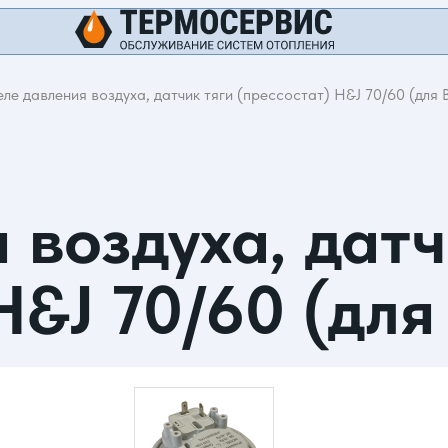
еле давления воздуха, датчик тяги (прессостат) H&J 70/60 (для 
 воздуха, датч
H&J 70/60 (для