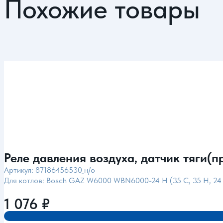
Похожие товары
Реле давления воздуха, датчик тяги(п
Артикул: 87186456530_н/о
Для котлов: Bosch GAZ W6000 WBN6000-24 H (35 C, 35 H, 24 
1 076
₽