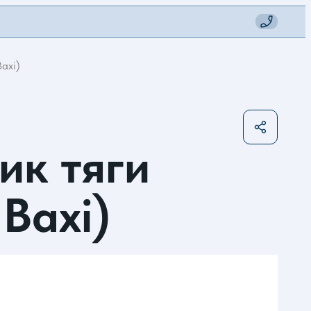
Baxi)
ик тяги
 Baxi)