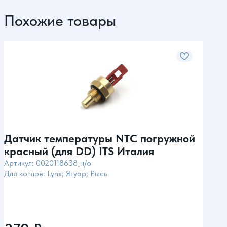
Похожие товары
Датчик температуры NTC погружной
Дат
красный (для DD) ITS Италия
кра
Артикул: 0020118638_н/о
Арти
Для котлов: Lynx; Ягуар; Рысь
Для к