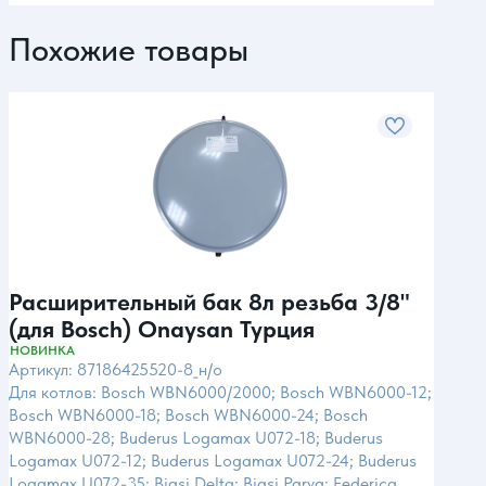
Похожие товары
Расширительный бак 8л резьба 3/8"
Рас
(для Bosch) Onaysan Турция
(дл
Ит
НОВИНКА
Арти
Артикул: 87186425520-8_н/о
Для 
Для котлов: Bosch WBN6000/2000; Bosch WBN6000-12;
Bosc
Bosch WBN6000-18; Bosch WBN6000-24; Bosch
WBN6
WBN6000-28; Buderus Logamax U072-18; Buderus
Loga
Logamax U072-12; Buderus Logamax U072-24; Buderus
Logam
Logamax U072-35; Biasi Delta; Biasi Parva; Federica