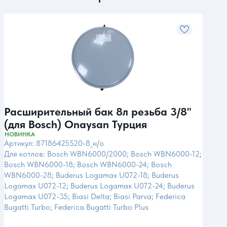
Расширительный бак 8л резьба 3/8"
Рас
(для Bosch) Onaysan Турция
(дл
Ит
НОВИНКА
Арти
Артикул: 87186425520-8_н/о
Для 
Для котлов: Bosch WBN6000/2000; Bosch WBN6000-12;
Bosc
Bosch WBN6000-18; Bosch WBN6000-24; Bosch
WBN6
WBN6000-28; Buderus Logamax U072-18; Buderus
Loga
Logamax U072-12; Buderus Logamax U072-24; Buderus
Logam
Logamax U072-35; Biasi Delta; Biasi Parva; Federica
Clas;
Bugatti Turbo; Federica Bugatti Turbo Plus
Aris
Eurol