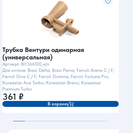
Трубка Вентури одинарная
Тру
(универсальная)
(ун
Артикул: BI1366100_н/о
Арти
Для котлов: Biasi Delta; Biasi Parva; Ferroli Arena C / F;
Для 
Ferroli Diva C / F; Ferroli Domina; Ferroli Fortuna Pro;
Loga
Koreastar Ace Turbo; Koreastar Bravo; Koreastar
Vito
Premium Turbo
361
₽
37
В корзину