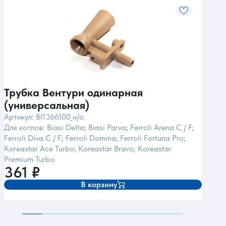
Трубка Вентури одинарная
Тру
(универсальная)
(ун
Артикул: BI1366100_н/о
Арти
Для котлов: Biasi Delta; Biasi Parva; Ferroli Arena C / F;
Для 
Ferroli Diva C / F; Ferroli Domina; Ferroli Fortuna Pro;
Loga
Koreastar Ace Turbo; Koreastar Bravo; Koreastar
Vito
Premium Turbo
361
₽
37
В корзину