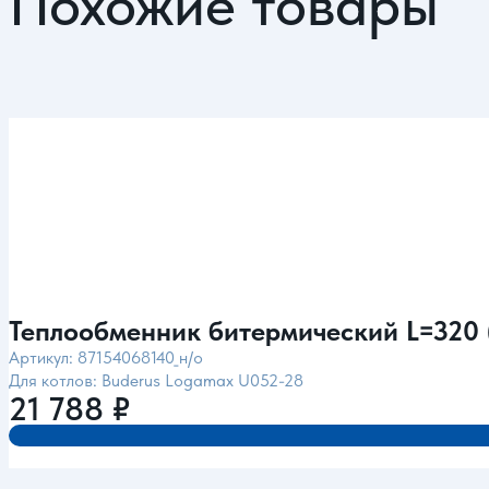
Похожие товары
Теплообменник битермический L=320 
Артикул: 87154068140_н/о
Для котлов: Buderus Logamax U052-28
21 788
₽