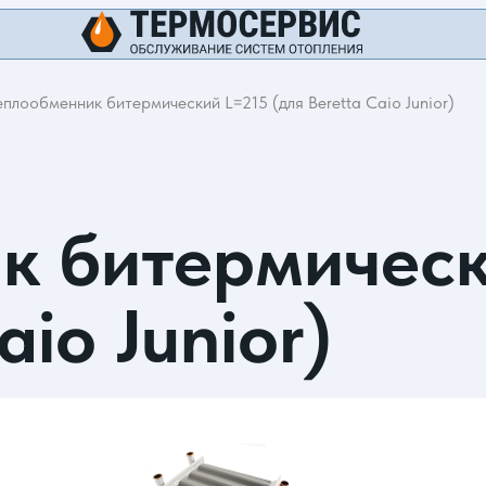
еплообменник битермический L=215 (для Beretta Caio Junior)
к битермическ
aio Junior)