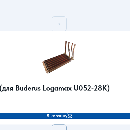
<
(для Buderus Logamax U052-28K)
В корзину