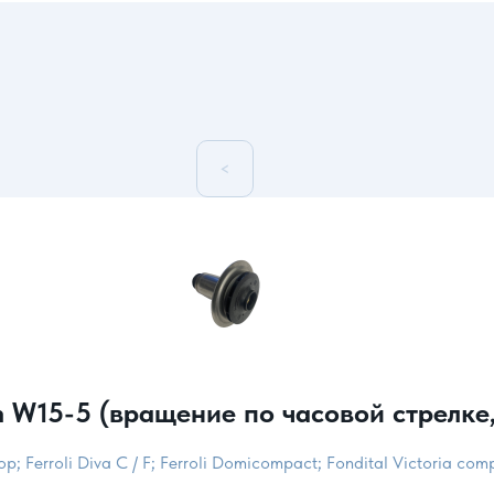
<
W15-5 (вращение по часовой стрелке,
atop; Ferroli Diva C / F; Ferroli Domicompact; Fondital Victoria co