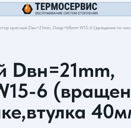
отор красный Dвн=21mm, Dнар=68mm W15-6 (вращение по часо
й Dвн=21mm,
15-6 (вращен
ке,втулка 40м