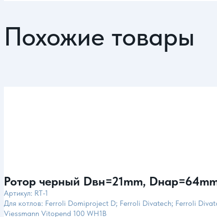
Похожие товары
Ротор черный Dвн=21mm, Dнар=64mm 
Артикул: RT-1
Для котлов: Ferroli Domiproject D; Ferroli Divatech; Ferroli Div
Viessmann Vitopend 100 WH1B