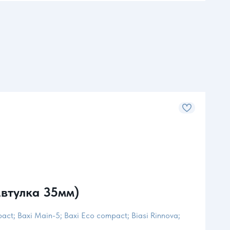
втулка 35мм)
Ро
Арти
mpact; Baxi Main-5; Baxi Eco compact; Biasi Rinnova;
Для к