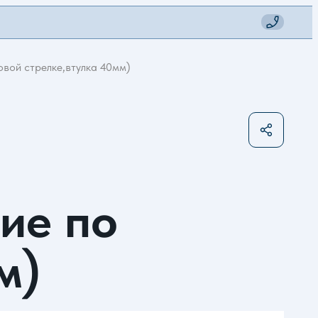
вой стрелке,втулка 40мм)
ие по
м)