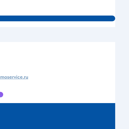
2 
moservice.ru