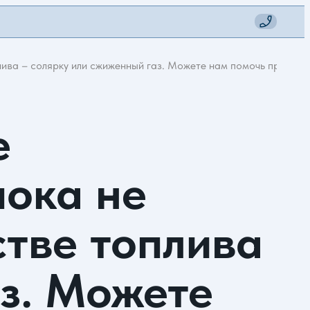
плива – солярку или сжиженный газ. Можете нам помочь практич
е
пока не
стве топлива
аз. Можете