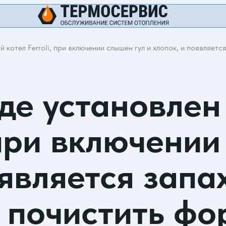
й котел Ferroli, при включении слышен гул и хлопок, и появляет
где установле
, при включени
оявляется запа
 почистить фо