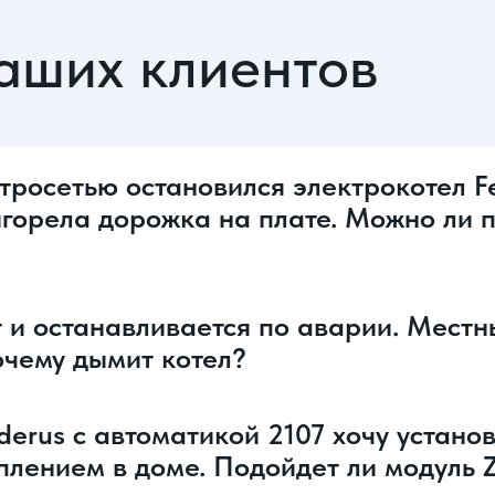
аших клиентов
росетью остановился электрокотел Ferr
ыгорела дорожка на плате. Можно ли 
 и останавливается по аварии. Местн
Почему дымит котел?
erus с автоматикой 2107 хочу устано
плением в доме. Подойдет ли модуль 