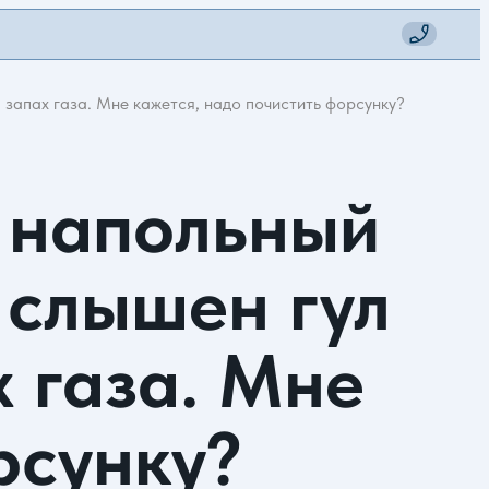
ся запах газа. Мне кажется, надо почистить форсунку?
н напольный
и слышен гул
х газа. Мне
рсунку?