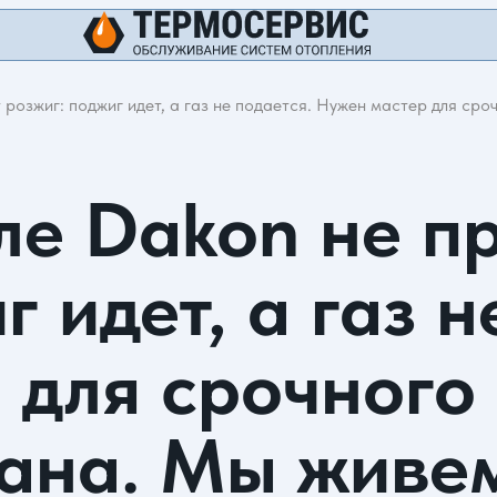
 розжиг: поджиг идет, а газ не подается. Нужен мастер для с
ле Dakon не п
 идет, а газ н
 для срочного
пана. Мы живе