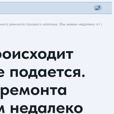
рочного ремонта газового клапана. Мы живем недалеко от МКАД.
роисходит
е подается.
 ремонта
м недалеко