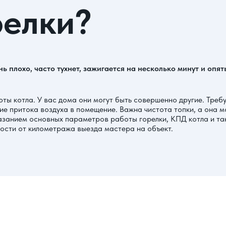
релки?
нь плохо, часто тухнет, зажигается на несколько минут и опя
ты котла. У вас дома они могут быть совершенно другие. Треб
ие притока воздуха в помещение. Важна чистота топки, а она 
занием основных параметров работы горелки, КПД котла и так 
имости от километража выезда мастера на объект.
и