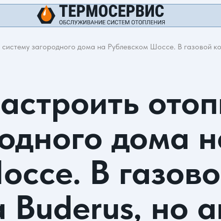
систему загородного дома на Рублевском Шоссе. В газовой кот
астроить ото
родного дома н
оссе. В газово
а Buderus, но 