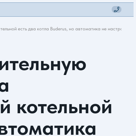
ельной есть два котла Buderus, но автоматика не настроена н
пительную
а
й котельной
автоматика