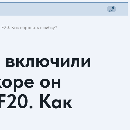
й F20. Как сбросить ошибку?
т включили
коре он
F20. Как