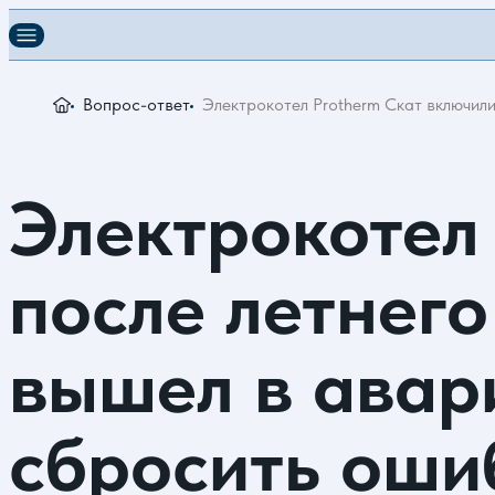
Вопрос-ответ
Электрокотел Protherm Скат включили
Электрокотел
после летнего
вышел в авар
сбросить оши