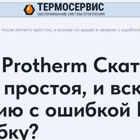
 после летнего простоя, и вскоре он вышел в аварию с ошибко
 Protherm Ска
 простоя, и вс
ию с ошибкой 
бку?