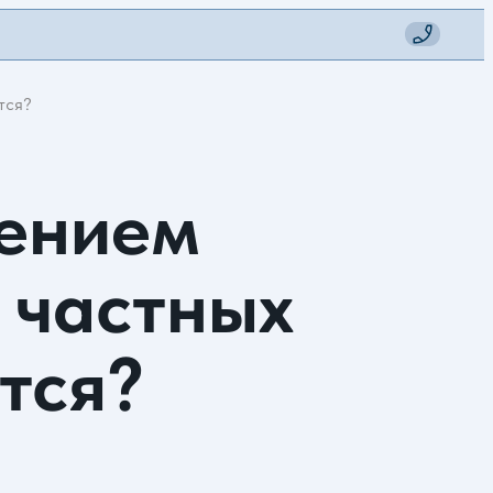
тся?
лением
 частных
тся?