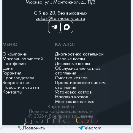
Москва, ул.. Монтажная, д.. 11/3
С 9 до 20, без выходных
zakaz@termoservice.ru
МЕНЮ
КАТАЛОГ
О компании
Диагностика котельной
Магазин запчастей
Газовые котлы
Портфолио
Дизельные котлы
Цены
Обслуживание котлов
Гарантия
отопления
Производители
Очистка котлов
Вопрос-ответ
Проектирование систем
Новости и статьи
отопления
Контакты
Установка котлов
Наладка котлов
Монтаж котельных
Карта сайта
Политика конфиденциальности
© 2026 г. Все права защищены
Лаборатория интернет-маркетинга
Позвонить
Telegram