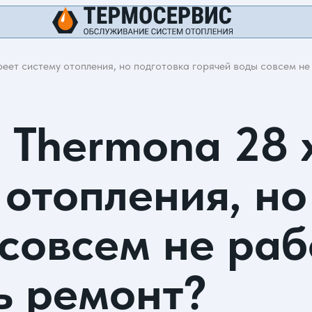
еет систему отопления, но подготовка горячей воды совсем не
л Thermona 28
 отопления, но
совсем не раб
ь ремонт?