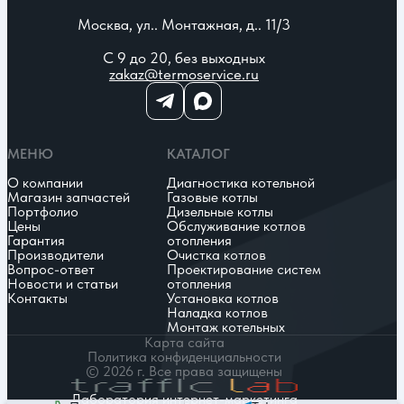
Москва, ул.. Монтажная, д.. 11/3
С 9 до 20, без выходных
zakaz@termoservice.ru
МЕНЮ
КАТАЛОГ
О компании
Диагностика котельной
Магазин запчастей
Газовые котлы
Портфолио
Дизельные котлы
Цены
Обслуживание котлов
Гарантия
отопления
Производители
Очистка котлов
Вопрос-ответ
Проектирование систем
Новости и статьи
отопления
Контакты
Установка котлов
Наладка котлов
Монтаж котельных
Карта сайта
Политика конфиденциальности
© 2026 г. Все права защищены
Лаборатория интернет-маркетинга